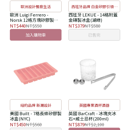
歐洲設計餐廚生活
西班牙品牌 白金矽膠引領新
風潮
歐洲 Luigi Ferrero -
西班牙 LEKUE - 14格附蓋
Norsk 12格方塊矽膠製冰
金磚製冰盒(湖綠)
盒(粉藍)
NT$440
NT$550
NT$379
NT$580
加入購物車
已售完
紐約品牌 新潮設計
英國專業酒杯酒器
美國 Built - 7格長條矽膠製
英國 BarCraft - 冰塊夾冰
冰盒(NYC)
石+威士忌杯(200ml)
NT$450
NT$560
NT$879
NT$2,100