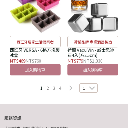
西班牙居家生活提案者
荷蘭品牌 專業酒器製造
西班牙 VERSA - 6格方塊製
荷蘭 Vacu Vin - 威士忌冰
冰盒
石4入(方2.5cm)
NT$469
NT$760
NT$779
NT$1,330
加入購物車
加入購物車
1
2
3
4
1
服務資訊