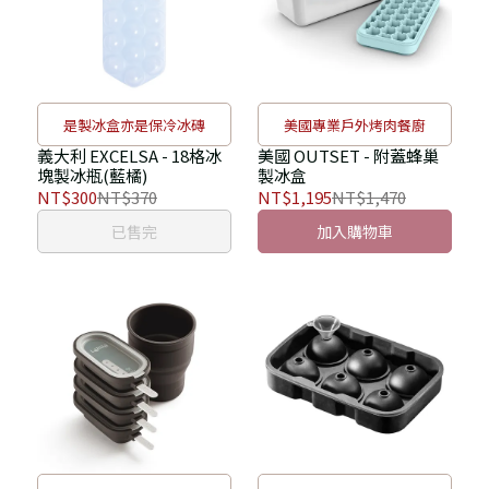
是製冰盒亦是保冷冰磚
美國專業戶外烤肉餐廚
義大利 EXCELSA - 18格冰
美國 OUTSET - 附蓋蜂巢
塊製冰瓶(藍橘)
製冰盒
NT$300
NT$370
NT$1,195
NT$1,470
已售完
加入購物車