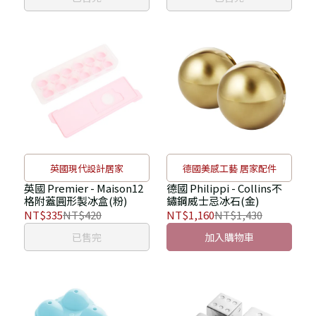
英國現代設計居家
德國美感工藝 居家配件
英國 Premier - Maison12
德國 Philippi - Collins不
格附蓋圓形製冰盒(粉)
鏽鋼威士忌冰石(金)
NT$335
NT$420
NT$1,160
NT$1,430
已售完
加入購物車