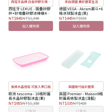
西班牙品牌 白金矽膠引領新
來自德國 美好居家生活
風潮
西班牙 LEKUE - 摺疊矽膠
德國 VEGA - Akram漏斗+6
杯+好堆疊矽膠冰棒模4入
格冰球製冰盒(黑)
(棕)
NT$845
NT$1,040
NT$445
NT$550
加入購物車
加入購物車
長條水晶造型 可放入窄口瓶
英國現代設計居家
歐洲 tescoma - 10格附蓋
英國 Premier - Maison9格
長水晶矽膠製冰盒(紫)
附蓋長條製冰盒(淺藍)
NT$955
NT$1,180
NT$335
NT$420
已售完
已售完