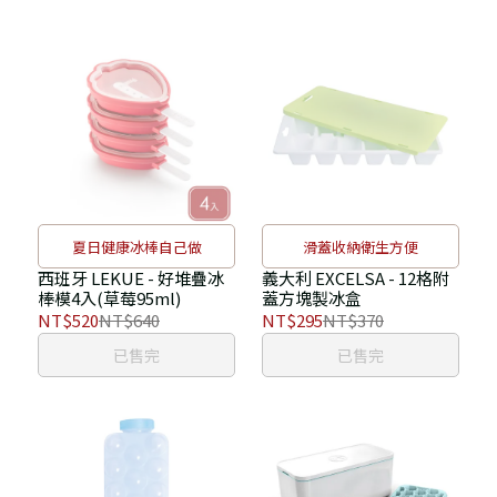
夏日健康冰棒自己做
滑蓋收納衛生方便
西班牙 LEKUE - 好堆疊冰
義大利 EXCELSA - 12格附
棒模4入(草莓95ml)
蓋方塊製冰盒
NT$520
NT$640
NT$295
NT$370
已售完
已售完