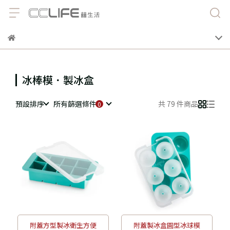
冰棒模．製冰盒
預設排序
所有篩選條件
共 79 件商品
附蓋方型製冰衛生方便
附蓋製冰盒圓型冰球模