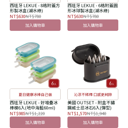
西班牙 LEKUE - 8格附蓋方
西班牙 LEKUE - 6格附蓋圓
形製冰盒(湖水綠)
形冰球製冰盒(湖水綠)
NT$630
NT$780
NT$630
NT$780
加入購物車
加入購物車
夏日健康冰棒自己做
沁涼不稀釋 口感更純粹
西班牙 LEKUE - 好堆疊冰
美國 OUTSET - 附盒不鏽
棒模6入(地中海藍60ml)
鋼威士忌冰石6入(彈型)
NT$985
NT$1,220
NT$1,570
NT$1,940
加入購物車
加入購物車