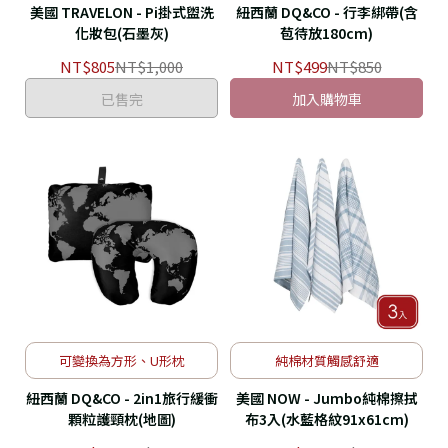
美國 TRAVELON - Pi掛式盥洗
紐西蘭 DQ&CO - 行李綁帶(含
化妝包(石墨灰)
苞待放180cm)
NT$805
NT$1,000
NT$499
NT$850
已售完
加入購物車
可變換為方形、U形枕
純棉材質觸感舒適
紐西蘭 DQ&CO - 2in1旅行緩衝
美國 NOW - Jumbo純棉擦拭
顆粒護頸枕(地圖)
布3入(水藍格紋91x61cm)