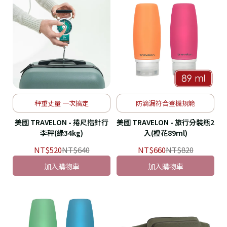
秤重丈量 一次搞定
防滴漏符合登機規範
美國 TRAVELON - 捲尺指針行
美國 TRAVELON - 旅行分裝瓶2
李秤(綠34kg)
入(橙花89ml)
NT$520
NT$640
NT$660
NT$820
加入購物車
加入購物車