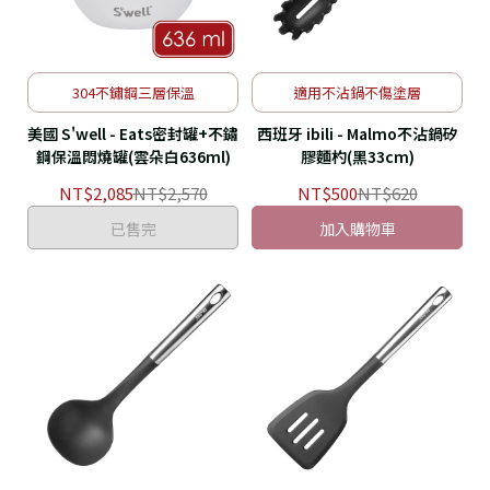
304不鏽鋼三層保溫
適用不沾鍋不傷塗層
美國 S'well - Eats密封罐+不鏽
西班牙 ibili - Malmo不沾鍋矽
鋼保溫悶燒罐(雲朵白636ml)
膠麵杓(黑33cm)
NT$2,085
NT$2,570
NT$500
NT$620
已售完
加入購物車