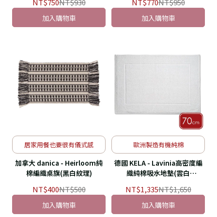
NT$750
NT$930
NT$770
NT$950
加入購物車
加入購物車
居家用餐也要很有儀式感
歐洲製造有機純棉
加拿大 danica - Heirloom純
德國 KELA - Lavinia高密度編
棉編織桌旗(黑白紋理)
織純棉吸水地墊(雲白
70x50cm)
NT$400
NT$500
NT$1,335
NT$1,650
加入購物車
加入購物車