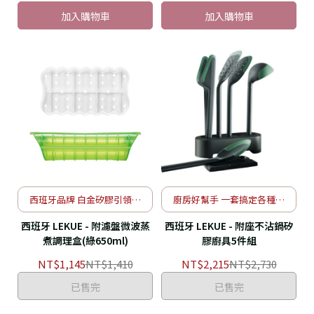
加入購物車
加入購物車
西班牙品牌 白金矽膠引領新
廚房好幫手 一套搞定各種需
風潮
求
西班牙 LEKUE - 附濾盤微波蒸
西班牙 LEKUE - 附座不沾鍋矽
煮調理盒(綠650ml)
膠廚具5件組
NT$1,145
NT$1,410
NT$2,215
NT$2,730
已售完
已售完