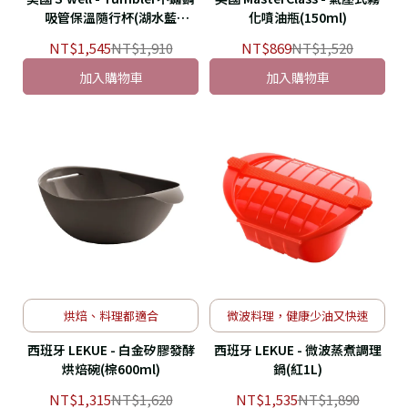
吸管保溫隨行杯(湖水藍
化噴油瓶(150ml)
1180ml)
NT$1,545
NT$1,910
NT$869
NT$1,520
加入購物車
加入購物車
烘焙、料理都適合
微波料理，健康少油又快速
西班牙 LEKUE - 白金矽膠發酵
西班牙 LEKUE - 微波蒸煮調理
烘焙碗(棕600ml)
鍋(紅1L)
NT$1,315
NT$1,620
NT$1,535
NT$1,890