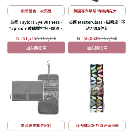
調酒組合一次滿足
英國專業烘焙 精緻講究大師
質感
英國 Taylors Eye Witness -
英國 MasterClass - 磁吸座+不
Taproom玻璃攪拌杯+調酒工
沾刀具5件組
具組
NT$1,715
NT$2,110
NT$6,060
NT$7,460
加入購物車
加入購物車
美國專業旅遊配件
紐西蘭設計 旅遊必備推薦