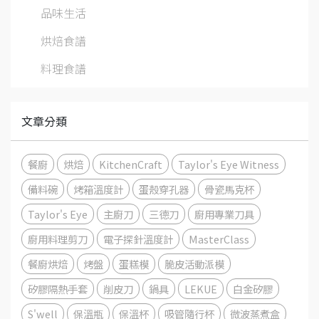
品味生活
烘焙食譜
料理食譜
文章分類
餐廚
烘焙
KitchenCraft
Taylor's Eye Witness
備料碗
烤箱溫度計
蛋殼穿孔器
骨瓷馬克杯
Taylor's Eye
主廚刀
三德刀
廚用專業刀具
廚用料理剪刀
電子探針溫度計
MasterClass
餐廚烘焙
烤盤
蛋糕模
脆皮活動派模
矽膠隔熱手套
削皮刀
鍋具
LEKUE
白金矽膠
S'well
保溫瓶
保溫杯
吸管隨行杯
微波蒸煮盒