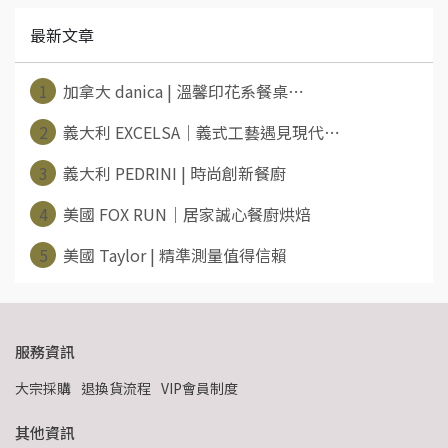
最新文章
1
加拿大 danica | 溫馨印花系餐桌⋯
2
義大利 EXCELSA｜義式工藝遇見現代⋯
3
義大利 PEDRINI | 時尚創新餐廚
4
美國 FOX RUN｜居家誠心餐廚烘焙
5
美國 Taylor | 精準測量值得信賴
服務資訊
大宗採購
退換貨流程
VIP會員制度
其他資訊