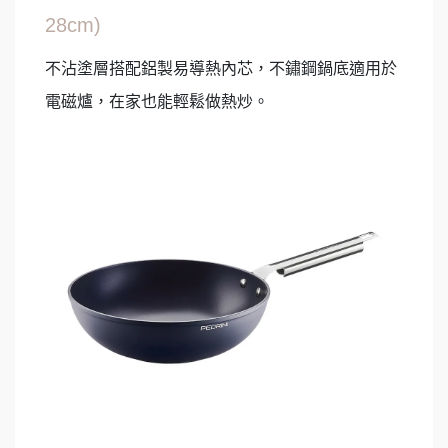
28cm)
不沾塗層搭配鋁製易導熱內芯，不鏽鋼鍋底適用於
電磁爐，在家也能輕鬆做熱炒。