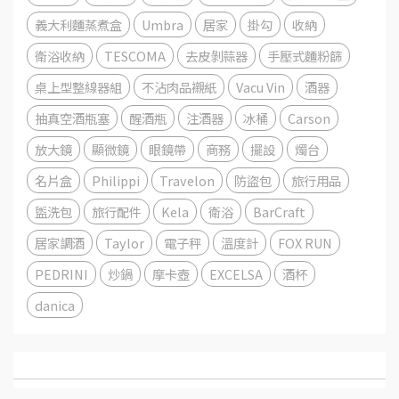
義大利麵蒸煮盒
Umbra
居家
掛勾
收納
衛浴收納
TESCOMA
去皮剝蒜器
手壓式麵粉篩
桌上型整線器組
不沾肉品襯紙
Vacu Vin
酒器
抽真空酒瓶塞
醒酒瓶
注酒器
冰桶
Carson
放大鏡
顯微鏡
眼鏡帶
商務
擺設
燭台
名片盒
Philippi
Travelon
防盜包
旅行用品
盥洗包
旅行配件
Kela
衛浴
BarCraft
居家調酒
Taylor
電子秤
溫度計
FOX RUN
PEDRINI
炒鍋
摩卡壺
EXCELSA
酒杯
danica