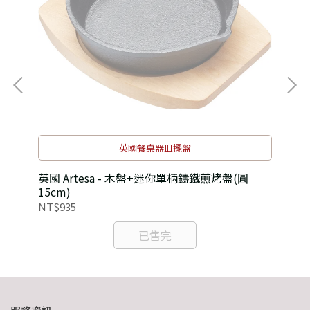
英國餐桌器皿擺盤
英國 Artesa - 木盤+迷你單柄鑄鐵煎烤盤(圓
英國
15cm)
NT$935
NT
已售完