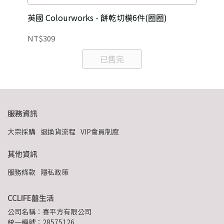
英國 Colourworks - 餅乾切模6件(圈圈)
加拿
NT$309
NT
已售完
服務資訊
大宗採購
退換貨流程
VIP會員制度
其他資訊
服務條款
隱私政策
CCLIFE囍生活
公司名稱：喜平方有限公司
統一編號：28575126