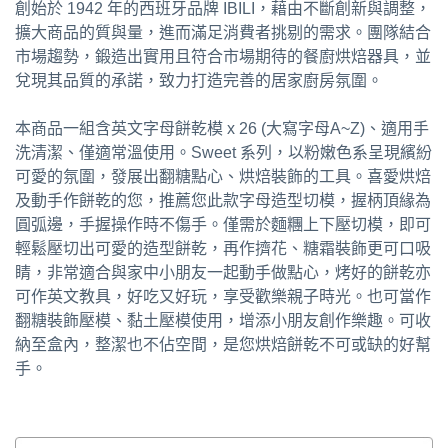
創始於 1942 年的西班牙品牌 IBILI，藉由不斷創新與調整，
擴大商品的質與量，進而滿足消費者挑剔的需求。團隊結合
市場趨勢，鍛造出實用且符合市場期待的餐廚烘焙器具，並
兌現其品質的承諾，致力打造完善的居家廚房氛圍。
本商品一組含英文字母餅乾模 x 26 (大寫字母A~Z)、適用手
洗清潔、僅適常溫使用。Sweet 系列，以粉嫩色系呈現繽紛
可愛的氛圍，發展出翻糖點心、烘焙裝飾的工具。喜愛烘焙
及動手作餅乾的您，推薦您此款字母造型切模，握柄頂緣為
圓弧邊，手握操作時不傷手。僅需於麵糰上下壓切模，即可
輕鬆壓切出可愛的造型餅乾，再作擠花、糖霜裝飾更可口吸
睛，非常適合與家中小朋友一起動手做點心，烤好的餅乾亦
可作英文教具，好吃又好玩，享受歡樂親子時光。也可當作
翻糖裝飾壓模、黏土壓模使用，增添小朋友創作樂趣。可收
納至盒內，整潔也不佔空間，是您烘焙餅乾不可或缺的好幫
手。