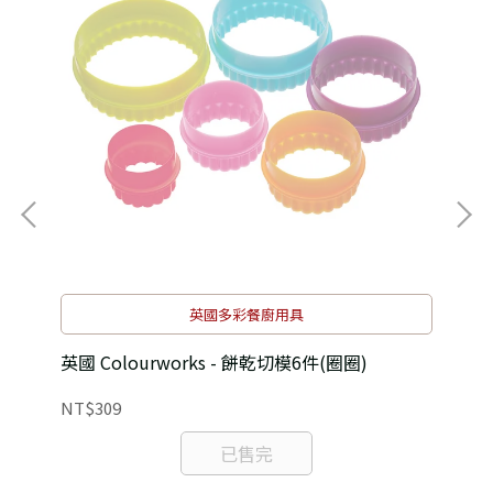
英國多彩餐廚用具
英國 Colourworks - 餅乾切模6件(圈圈)
英國
NT$309
NT
已售完