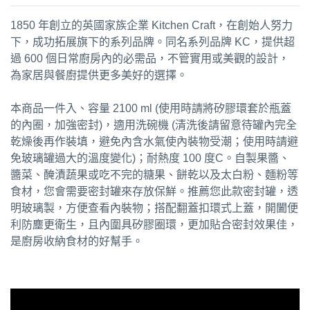
1850 年創立的英國家族企業 Kitchen Craft，在創始人努力
下，成功拓展旗下的系列品牌。同名系列品牌 KC，提供超
過 600 個日常廚房內的必需品，不管實用或美觀的設計，
為家居與餐廚提供更多美好的選擇。
本商品一件入、容量 2100 ml (使用時請將矽膠環套於瓶蓋
的內圈，加強密封)，適用洗碗機 (清洗後請留意待罐內完全
乾燥後再作裝填，避免內含水氣使內裝物受潮；使用時請避
免玻璃罐過大的溫度變化)；耐熱度 100 度C。自製果醬、
醬菜、醃漬蔬果或吃不完的糖果、餅乾以及太白粉、麵粉等
食材，您會需要密封罐來存放保鮮。推薦您此款密封罐，透
明玻璃製，方便查看內裝物；搭配翻蓋扣環式上蓋，開闔便
利防塵更衛生，且內圍具矽膠圈環，更加貼合密封效果佳，
是廚房收納食材的好幫手。