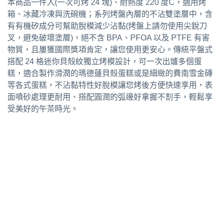
本商品一件入(一次可烤 24 塊)、耐熱度 220 度C，適用烤
箱、冰藏冷凍與洗碗機；系列烤盤內層的不沾雙塗層中，含
有有機矽成分可幫助脫模減少沾黏(烤盤上請勿使用尖銳刀
叉，避免破壞塗層)，絕不含 BPA、PFOA 以及 PTFE 有害
物質，且屢獲國際獎項肯定，讓您使用更安心。傳統平盤式
搭配 24 格迷你貝殼紋獨立烤模設計，可一次出爐多個蛋
糕，適合製作滑潤的瑪德蓮貝殼蛋糕或是細緻的費南雪金磚
等各式蛋糕，不沾黏特性好脫模讓您烤後方便快速享用，表
面噴砂處理更耐用、搭配圓潤的弧邊好拿握不割手，輕鬆享
受美好的午茶時光。