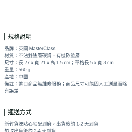
通用字
規格說明
品牌：英國 MasterClass
材質：不沾雙塗層碳鋼、有機矽塗層
尺寸：長 27 x 寬 21 x 高 1.5 cm；單格長 5 x 寬 3 cm
重量：560 g
產地：中國
備註：進口商品無維修服務；商品尺寸可能因人工測量而略
有誤差
運送方式
新竹貨運貼心宅配到府，出貨後約 1-2 天到貨
超取出貨後約 2-4 天到貨