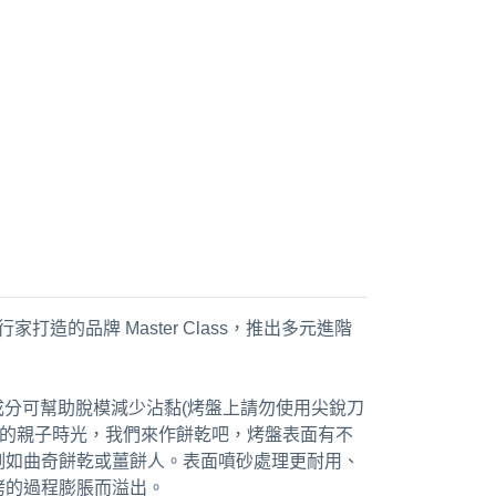
打造的品牌 Master Class，推出多元進階
成分可幫助脫模減少沾黏(烤盤上請勿使用尖銳刀
。歡樂的親子時光，我們來作餅乾吧，烤盤表面有不
例如曲奇餅乾或薑餅人。表面噴砂處理更耐用、
烤的過程膨脹而溢出。