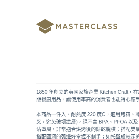
1850 年創立的英國家族企業 Kitchen C
版餐廚用品，讓使用率高的消費者也能得心應
本商品一件入、耐熱度 220 度C，適用烤
叉，避免破壞塗層)，絕不含 BPA、PFOA
沾塗層，非常適合烘烤後的餅乾脫模；搭配雙
搭配圓潤的弧邊好拿握不割手；如托盤般較深