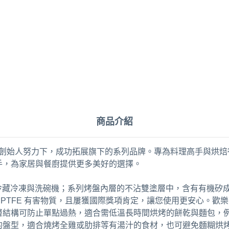
商品介紹
raft，在創始人努力下，成功拓展旗下的系列品牌。專為料理高手與烘焙行家
手，為家居與餐廚提供更多美好的選擇。
箱、冷藏冷凍與洗碗機；系列烤盤內層的不沾雙塗層中，含有有機矽
 以及 PTFE 有害物質，且屢獲國際獎項肯定，讓您使用更安心
層結構可防止單點過熱，適合需低溫長時間烘烤的餅乾與麵包，
的盤型，適合燒烤全雞或肋排等有湯汁的食材，也可避免麵糊烘