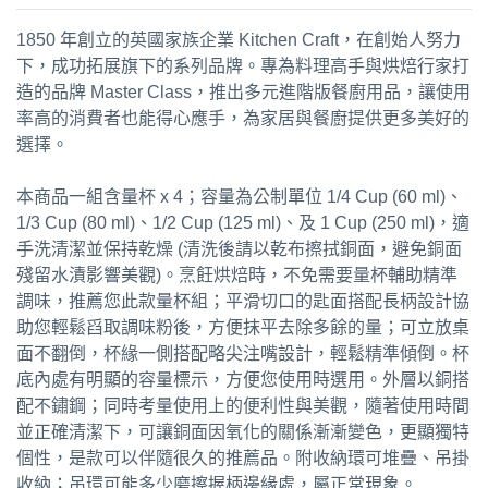
1850 年創立的英國家族企業 Kitchen Craft，在創始人努力
下，成功拓展旗下的系列品牌。專為料理高手與烘焙行家打
造的品牌 Master Class，推出多元進階版餐廚用品，讓使用
率高的消費者也能得心應手，為家居與餐廚提供更多美好的
選擇。
本商品一組含量杯 x 4；容量為公制單位 1/4 Cup (60 ml)、
1/3 Cup (80 ml)、1/2 Cup (125 ml)、及 1 Cup (250 ml)，適
手洗清潔並保持乾燥 (清洗後請以乾布擦拭銅面，避免銅面
殘留水漬影響美觀)。烹飪烘焙時，不免需要量杯輔助精準
調味，推薦您此款量杯組；平滑切口的匙面搭配長柄設計協
助您輕鬆舀取調味粉後，方便抹平去除多餘的量；可立放桌
面不翻倒，杯緣一側搭配略尖注嘴設計，輕鬆精準傾倒。杯
底內處有明顯的容量標示，方便您使用時選用。外層以銅搭
配不鏽鋼；同時考量使用上的便利性與美觀，隨著使用時間
並正確清潔下，可讓銅面因氧化的關係漸漸變色，更顯獨特
個性，是款可以伴隨很久的推薦品。附收納環可堆疊、吊掛
收納；吊環可能多少磨擦握柄邊緣處，屬正常現象。