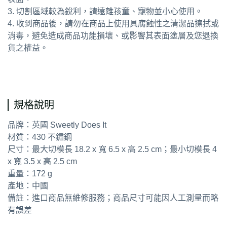
3. 切割區域較為銳利，請遠離孩童、寵物並小心使用。
4. 收到商品後，請勿在商品上使用具腐蝕性之清潔品擦拭或
消毒，避免造成商品功能損壞、或影響其表面塗層及您退換
貨之權益。
通用字：餅乾模 餅乾壓模 烘焙點心
規格說明
品牌：英國 Sweetly Does It
材質：430 不鏽鋼
尺寸：最大切模長 18.2 x 寬 6.5 x 高 2.5 cm；最小切模長 4
x 寬 3.5 x 高 2.5 cm
重量：172 g
產地：中國
備註：進口商品無維修服務；商品尺寸可能因人工測量而略
有誤差