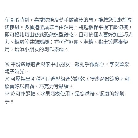
在閒暇時刻，喜愛烘焙及動手做餅乾的您，推薦您此款造型
切模組。多種造型讓您自由運用，將麵糰桿平後下壓切模，
即可輕鬆切出各式恐龍造型餅乾，且可依個人喜好加上巧克
力、糖霜等裝飾點綴；亦可作麵團、翻糖、黏土等壓模使
用，增添小朋友的創作樂趣。
※ 平滑邊緣適合與家中小朋友一起動手做點心，享受歡樂
親子時光。
※ 可壓製出 4 種不同造型組合的餅乾，待烘烤放涼後，可
照喜好以糖霜、巧克力等點綴。
※ 亦可作翻糖、水果切模使用，是您烘焙、餐廚的好幫
手。