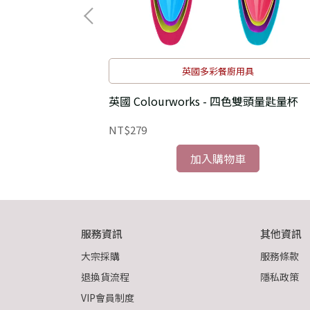
焙
英國多彩餐廚用具
ge料理秤(奶油黃
英國 Colourworks - 四色雙頭量匙量杯
NT$279
加入購物車
服務資訊
其他資訊
大宗採購
服務條款
退換貨流程
隱私政策
VIP會員制度