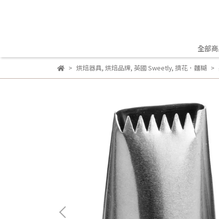
全部商
烘焙器具
,
烘焙品牌
,
英國 Sweetly
,
擠花．麵糊