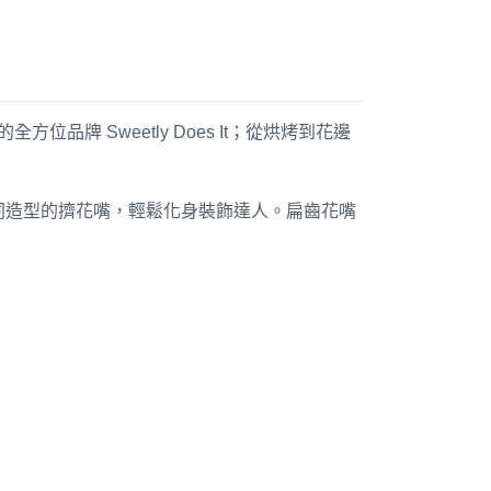
位品牌 Sweetly Does It；從烘烤到花邊
同造型的擠花嘴，輕鬆化身裝飾達人。扁齒花嘴