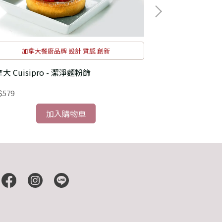
加拿大餐廚品牌 設計 質感 創新
大 Cuisipro - 潔淨麵粉篩
義大利 EXCELSA
3kg)
$579
NT$1,745
加入購物車