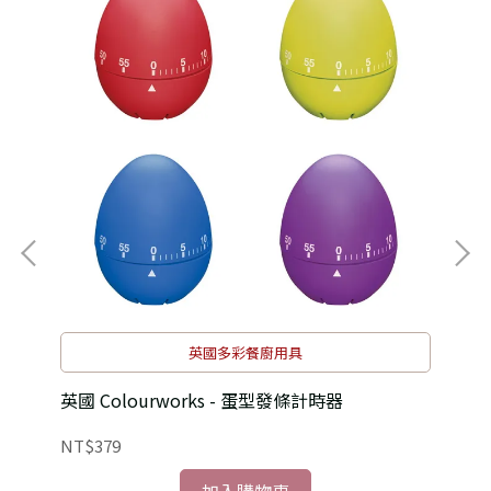
英國多彩餐廚用具
英國 Colourworks - 蛋型發條計時器
英國
NT$379
NT
加入購物車