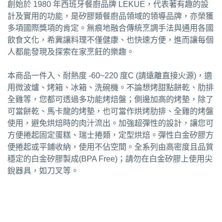
創始於 1980 年西班牙餐廚品牌 LEKUE，代表著有趣的設
計及實用的功能，是矽膠類餐廚品領域的領導品牌，亦榮獲
多項國際獎項的肯定。無痕地融合傳統烹調手法與通用各國
飲食文化，希冀讓料理不僅健康、也快速方便，進而讓每個
人都能發現及探索在家烹飪的樂趣。
本商品一件入、耐熱度 -60~220 度C (請遠離直接火源)，適
用微波爐、烤箱、冰箱、洗碗機。不論想烤甜點餅乾、肋排
全雞等，您都可透過多功能烤焙盤；側邊加高的烤墊，除了
可當餅乾、馬卡龍的烤墊，也可當作烘烤肋排、全雞的烤盤
使用，避免烘焙時的肉汁流出。加強超彈性的設計，讓您可
方便捲起固定蛋糕、瑞士捲類，定型烘焙。彈性白金矽膠方
便捲起或平鋪收納，使用不佔空間。全系列由高密度且品質
穩定的白金矽膠製成(BPA Free)；請勿在白金矽膠上使用尖
銳器具，如刀叉等。