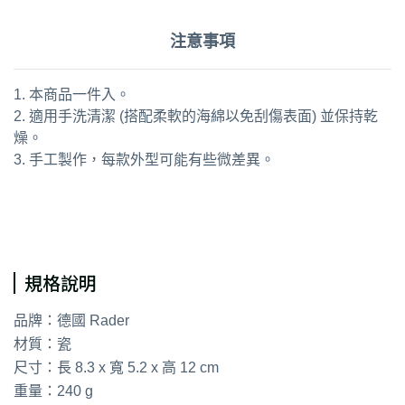
注意事項
1. 本商品一件入。
2. 適用手洗清潔 (搭配柔軟的海綿以免刮傷表面) 並保持乾
燥。
3. 手工製作，每款外型可能有些微差異。
通用字：吊飾 居家裝飾
規格說明
品牌：德國 Rader
材質：瓷
尺寸：長 8.3 x 寬 5.2 x 高 12 cm
重量：240 g