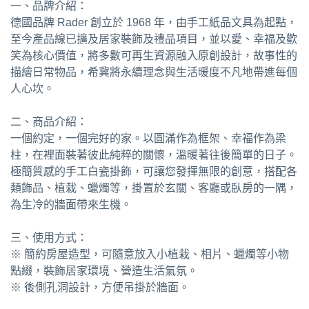
一、品牌介紹：
德國品牌 Rader 創立於 1968 年，由手工紙品文具為起點，
至今產品線已擴及居家裝飾及禮品項目，並以愛、幸福及歡
笑為核心價值，將多數可再生資源融入原創設計，故事性的
描繪日常物品，希冀將永續理念與生活暖度不凡地帶進每個
人心坎。
二、商品介紹：
一個約定，一個完好的家。以圓滿作為框架、幸福作為梁
柱，在裡面裝著彼此純粹的關懷，溫暖著往後簡單的日子。
極簡質感的手工白瓷掛飾，可讓您發揮無限的創意，搭配各
類飾品、植栽、蠟燭等，掛置於玄關、客廳或臥房的一隅，
為生冷的牆面帶來生機。
三、使用方式：
※ 簡約房屋造型，可隨意放入小植栽、相片、蠟燭等小物
點綴，裝飾居家環境、營造生活氣氛。
※ 後側孔洞設計，方便吊掛於牆面。