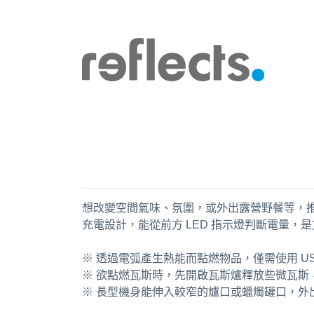
想改變空間氣味、氛圍，或外出露營野餐等，推
充電設計，能從前方 LED 指示燈判斷電量，
※ 透過電弧產生熱能而點燃物品，僅需使用 U
※ 欲點燃瓦斯時，先開啟瓦斯爐釋放些微瓦
※ 長型機身能伸入較窄的爐口或蠟燭罐口，外