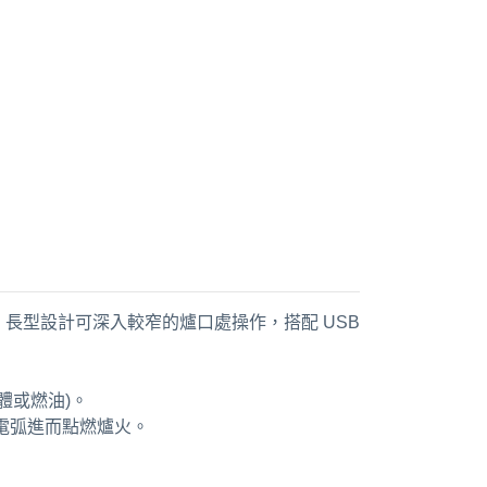
長型設計可深入較窄的爐口處操作，搭配 USB
體或燃油)。
電弧進而點燃爐火。