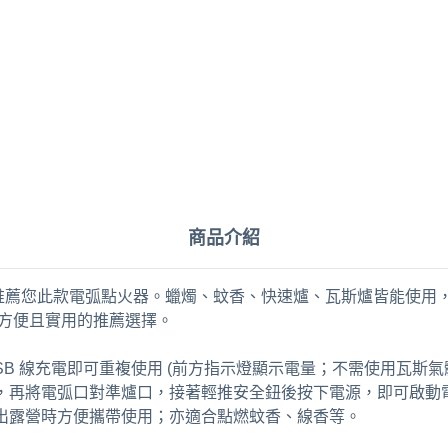
商品介紹
薦您此款電弧點火器。蠟燭、蚊香、快速爐、瓦斯爐皆能使用，
是方便且實用的推薦選擇。
SB 線充電即可重複使用 (前方指示燈顯示電量；不需使用瓦斯氣
斯，再將電弧口對準爐口，接著輕推安全鈕後按下電源，即可啟動
出露營時方便攜帶使用；亦適合點燃蚊香、線香等。