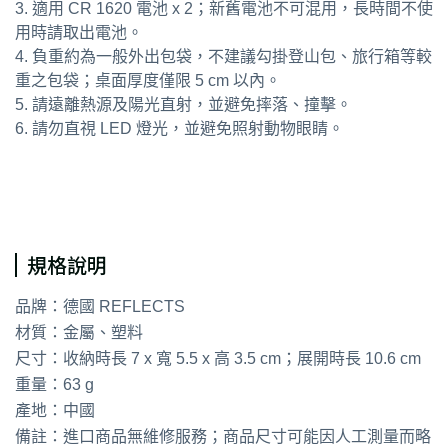
3. 適用 CR 1620 電池 x 2；新舊電池不可混用，長時間不使
用時請取出電池。
4. 負重約為一般外出包袋，不建議勾掛登山包、旅行箱等較
重之包袋；桌面厚度僅限 5 cm 以內。
5. 請遠離熱源及陽光直射，並避免摔落、撞擊。
6. 請勿直視 LED 燈光，並避免照射動物眼睛。
通用字：包包掛勾 桌邊掛勾
規格說明
品牌：德國 REFLECTS
材質：金屬、塑料
尺寸：收納時長 7 x 寬 5.5 x 高 3.5 cm；展開時長 10.6 cm
重量：63 g
產地：中國
備註：進口商品無維修服務；商品尺寸可能因人工測量而略