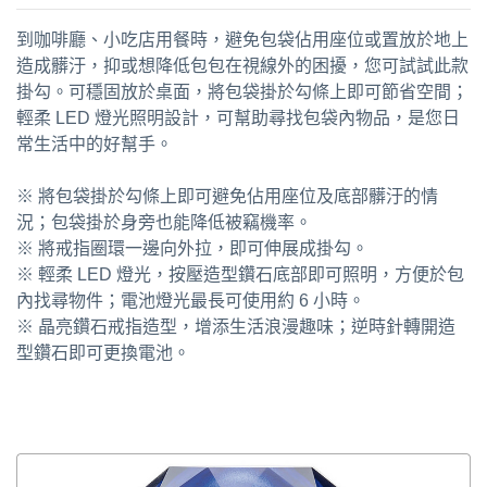
到咖啡廳、小吃店用餐時，避免包袋佔用座位或置放於地上
造成髒汙，抑或想降低包包在視線外的困擾，您可試試此款
掛勾。可穩固放於桌面，將包袋掛於勾條上即可節省空間；
輕柔 LED 燈光照明設計，可幫助尋找包袋內物品，是您日
常生活中的好幫手。
※ 將包袋掛於勾條上即可避免佔用座位及底部髒汙的情
況；包袋掛於身旁也能降低被竊機率。
※ 將戒指圈環一邊向外拉，即可伸展成掛勾。
※ 輕柔 LED 燈光，按壓造型鑽石底部即可照明，方便於包
內找尋物件；電池燈光最長可使用約 6 小時。
※ 晶亮鑽石戒指造型，增添生活浪漫趣味；逆時針轉開造
型鑽石即可更換電池。