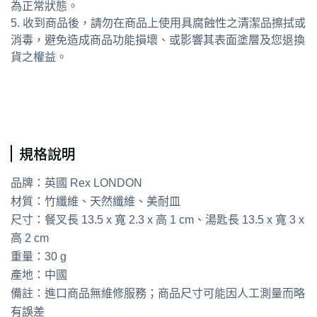
為正常狀態。
5. 收到商品後，請勿在商品上使用具腐蝕性之清潔品擦拭或
消毒，避免造成商品功能損壞、或影響其表面塗層及您退換
貨之權益。
通用字：湯匙 叉子 餐刀
規格說明
品牌：英國 Rex LONDON
材質：竹纖維、天然纖維、美耐皿
尺寸：餐叉長 13.5 x 寬 2.3 x 高 1 cm、湯匙長 13.5 x 寬 3 x
高 2 cm
重量：30 g
產地：中國
備註：進口商品無維修服務；商品尺寸可能因人工測量而略
有誤差