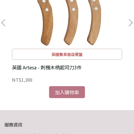
英國餐桌器皿擺盤
英國 Artesa - 刺槐木柄起司刀3件
NT$1,300
N
加入購物車
服務資訊