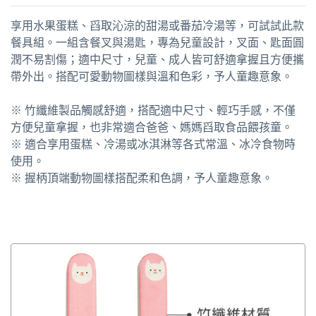
享用水果蛋糕、舀取沁涼的甜湯或番茄冷湯等，可試試此款
餐具組。一組含餐叉與湯匙，專為兒童設計，叉面、匙面圓
潤不易割傷；適中尺寸，兒童、成人皆可舒適拿握且方便攜
帶外出。搭配可愛動物圖樣與溫和色彩，予人童趣意象。
※ 竹纖維製品觸感舒適，搭配適中尺寸、輕巧手感，不僅
方便兒童拿握，也非常適合爸爸、媽媽舀取食品餵孩童。
※ 適合享用蛋糕、冷湯或冰淇淋等各式常溫、冰冷食物時
使用。
※ 握柄頂端動物圖樣搭配柔和色調，予人童趣意象。