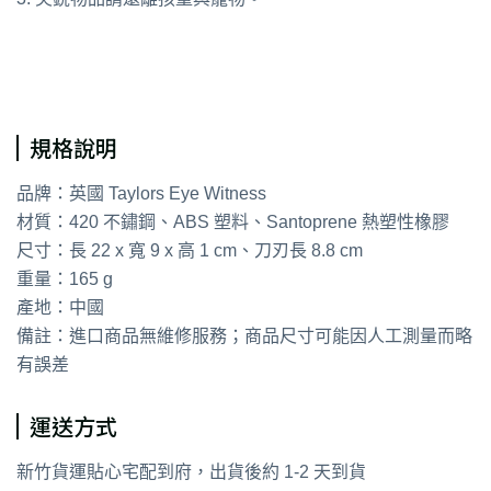
通用字：食物剪 多功能廚用剪刀 寶寶食物剪 副食品剪刀
規格說明
品牌：英國 Taylors Eye Witness
材質：420 不鏽鋼、ABS 塑料、Santoprene 熱塑性橡膠
尺寸：長 22 x 寬 9 x 高 1 cm、刀刃長 8.8 cm
重量：165 g
產地：中國
備註：進口商品無維修服務；商品尺寸可能因人工測量而略
有誤差
運送方式
新竹貨運貼心宅配到府，出貨後約 1-2 天到貨