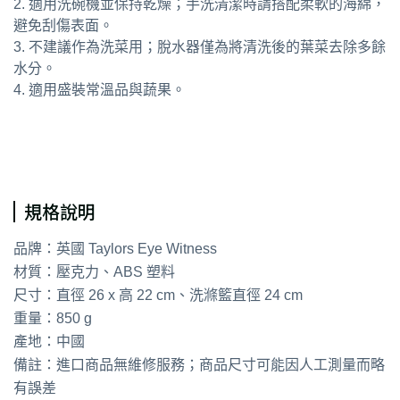
2. 適用洗碗機並保持乾燥；手洗清潔時請搭配柔軟的海綿，
避免刮傷表面。
3. 不建議作為洗菜用；脫水器僅為將清洗後的葉菜去除多餘
水分。
4. 適用盛裝常溫品與蔬果。
通用字：蔬菜香草脫水器 瀝水籃瀝水盆
規格說明
品牌：英國 Taylors Eye Witness
材質：壓克力、ABS 塑料
尺寸：直徑 26 x 高 22 cm、洗滌籃直徑 24 cm
重量：850 g
產地：中國
備註：進口商品無維修服務；商品尺寸可能因人工測量而略
有誤差