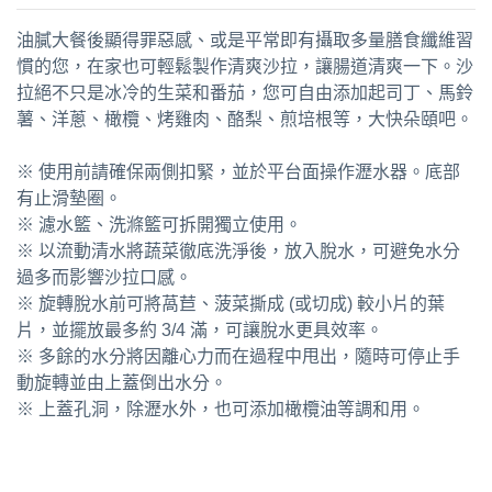
油膩大餐後顯得罪惡感、或是平常即有攝取多量膳食纖維習
慣的您，在家也可輕鬆製作清爽沙拉，讓腸道清爽一下。沙
拉絕不只是冰冷的生菜和番茄，您可自由添加起司丁、馬鈴
薯、洋蔥、橄欖、烤雞肉、酪梨、煎培根等，大快朵頤吧。
※ 使用前請確保兩側扣緊，並於平台面操作瀝水器。底部
有止滑墊圈。
※ 濾水籃、洗滌籃可拆開獨立使用。
※ 以流動清水將蔬菜徹底洗淨後，放入脫水，可避免水分
過多而影響沙拉口感。
※ 旋轉脫水前可將萵苣、菠菜撕成 (或切成) 較小片的葉
片，並擺放最多約 3/4 滿，可讓脫水更具效率。
※ 多餘的水分將因離心力而在過程中甩出，隨時可停止手
動旋轉並由上蓋倒出水分。
※ 上蓋孔洞，除瀝水外，也可添加橄欖油等調和用。