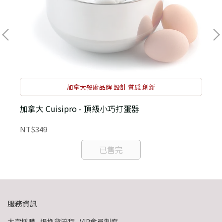
加拿大餐廚品牌 設計 質感 創新
加拿大 Cuisipro - 頂級小巧打蛋器
NT$349
N
已售完
服務資訊
大宗採購
退換貨流程
VIP會員制度