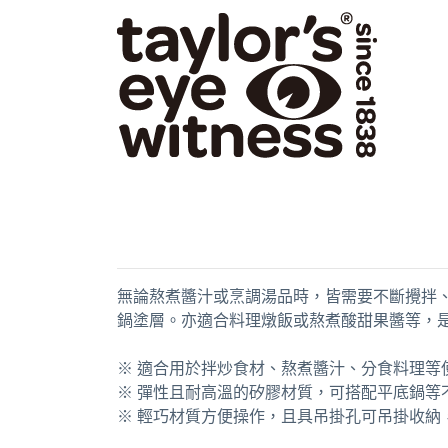
無論熬煮醬汁或烹調湯品時，皆需要不斷攪拌
鍋塗層。亦適合料理燉飯或熬煮酸甜果醬等，
※ 適合用於拌炒食材、熬煮醬汁、分食料理等
※ 彈性且耐高溫的矽膠材質，可搭配平底鍋等
※ 輕巧材質方便操作，且具吊掛孔可吊掛收納