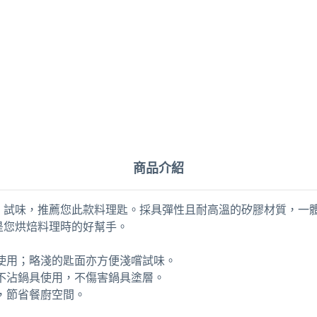
商品介紹
、試味，推薦您此款料理匙。採具彈性且耐高溫的矽膠材質，一
是您烘焙料理時的好幫手。
使用；略淺的匙面亦方便淺嚐試味。
不沾鍋具使用，不傷害鍋具塗層。
，節省餐廚空間。