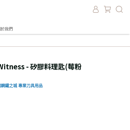
關於我們
e Witness - 矽膠料理匙(莓粉
 來自英國鋼鐵之城 專業刀具用品