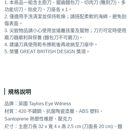
1. 本商品一組含主廚刀、鋸齒麵包刀、切肉刀 (雕刻刀)、多
功能切刀、削皮刀、刀座各 x 1。
2. 僅適用手洗清潔並保持乾燥；請搭配柔軟的海綿，避免刮
傷表面。
3. 尖銳物品請小心使用並遠離孩童及寵物；刀刃可定時使用
磨刀器磨利與保養 (麵包刀不可磨刀)。
4. 建議刀具使用乾布擦乾後再收納至刀座中。
5. 榮獲 GREAT BRITISH DESIGN 獎項。
通用字：X
規格說明
品牌：英國 Taylors Eye Witness
材質：420 不鏽鋼、抗菌陶瓷塗層、ABS 塑料、
Santoprene 熱塑性橡膠、壓克力
尺寸：主廚刀長 32 x 寬 4 x 高 2.5 cm (刀面長 20 cm)、麵