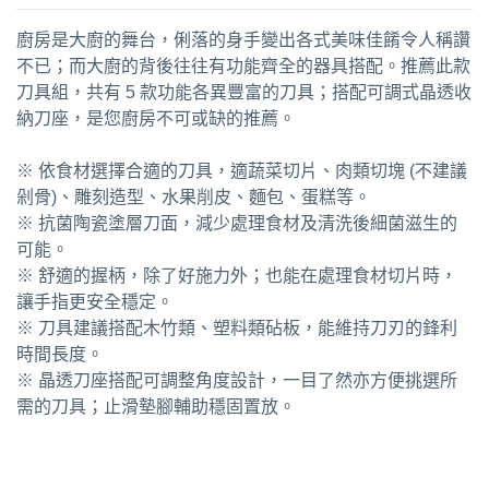
廚房是大廚的舞台，俐落的身手變出各式美味佳餚令人稱讚
不已；而大廚的背後往往有功能齊全的器具搭配。推薦此款
刀具組，共有 5 款功能各異豐富的刀具；搭配可調式晶透收
納刀座，是您廚房不可或缺的推薦。
※ 依食材選擇合適的刀具，適蔬菜切片、肉類切塊 (不建議
剁骨)、雕刻造型、水果削皮、麵包、蛋糕等。
※ 抗菌陶瓷塗層刀面，減少處理食材及清洗後細菌滋生的
可能。
※ 舒適的握柄，除了好施力外；也能在處理食材切片時，
讓手指更安全穩定。
※ 刀具建議搭配木竹類、塑料類砧板，能維持刀刃的鋒利
時間長度。
※ 晶透刀座搭配可調整角度設計，一目了然亦方便挑選所
需的刀具；止滑墊腳輔助穩固置放。