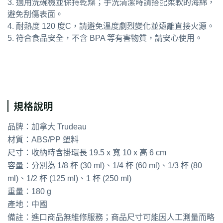
3. 適用洗碗機並保持乾燥；手洗清潔時請搭配柔軟的海綿，
避免刮傷表面。
4. 耐熱度 120 度C，請避免溫度劇烈變化並遠離直接火源。
5. 符合食品安全，不含 BPA 等有害物質，請安心使用。
通用字：料理匙 量勺 量杓
規格說明
品牌：加拿大 Trudeau
材質：ABS/PP 塑料
尺寸：收納時含掛環長 19.5 x 寬 10 x 高 6 cm
容量：分別為 1/8 杯 (30 ml)、1/4 杯 (60 ml)、1/3 杯 (80
ml)、1/2 杯 (125 ml)、1 杯 (250 ml)
重量：180 g
產地：中國
備註：進口商品無維修服務；商品尺寸可能因人工測量而略