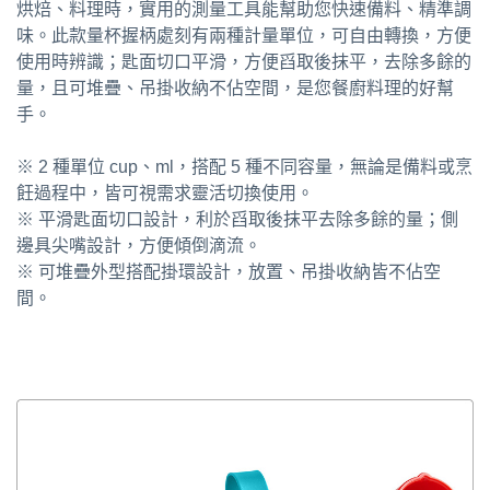
烘焙、料理時，實用的測量工具能幫助您快速備料、精準調
味。此款量杯握柄處刻有兩種計量單位，可自由轉換，方便
使用時辨識；匙面切口平滑，方便舀取後抹平，去除多餘的
量，且可堆疊、吊掛收納不佔空間，是您餐廚料理的好幫
手。
※ 2 種單位 cup、ml，搭配 5 種不同容量，無論是備料或烹
飪過程中，皆可視需求靈活切換使用。
※ 平滑匙面切口設計，利於舀取後抹平去除多餘的量；側
邊具尖嘴設計，方便傾倒滴流。
※ 可堆疊外型搭配掛環設計，放置、吊掛收納皆不佔空
間。