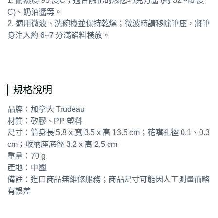
1. 耐熱度 95 度C；適合融化的液態巧克力醬 (約 32~48 度
C)、奶油醬等。
2. 適用微波、洗碗機並保持乾燥；微波時請移除筆座，將筆
身注入約 6~7 分滿餡料橫放。
通用字：擠花筒
規格說明
品牌：加拿大 Trudeau
材質：矽膠、PP 塑料
尺寸：筒身長 5.8 x 寬 3.5 x 高 13.5 cm；花嘴孔徑 0.1、0.3
cm；收納座底徑 3.2 x 高 2.5 cm
重量：70 g
產地：中國
備註：進口商品無維修服務；商品尺寸可能因人工測量而略
有誤差