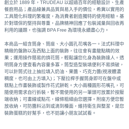
創立於 1889 年，TRUDEAU 以超過百年的經驗設計、生產
餐廚用品；產品線兼具品質與易入手的價位，希冀以實用的
工具簡化料理的繁複度，為消費者創造獨特的使用經驗。基
於對環保的堅持與尊重，品牌精神回應了包裝減量與回收再
利用的議題，也強調 BPA Free 為環境永續盡心力。
本商品一組含筒身、筒座、大小圓孔花嘴各一。法式料理中
精緻的盤飾以及西點上面的裝飾，往往會有畫龍點睛的效
果；運用操作簡易的擠花筒，輕鬆讓您化身為裝飾達人。透
明筒身方便查看內容量多寡，筒型造型裝填便利不易擠破，
可以針筒式往上抽拉填入奶油、果醬、巧克力醬(視液體濃
稠度，也可由上方填入)；下壓拉桿手握筒身即可在盤中或
糕點上作畫裝飾或製作花式餅乾。大小兩種圓形花嘴孔，可
隨使用需求自行拆裝，暫不需使用的另一筆頭可放置於按壓
端收納；可畫線或點花，線條粗細由您選擇。附座方便您暫
放收納，可防醬料沾到或滴到檯面，維持衛生與整潔，是您
裝飾蛋糕的好幫手，也不妨讓小朋友試試看。