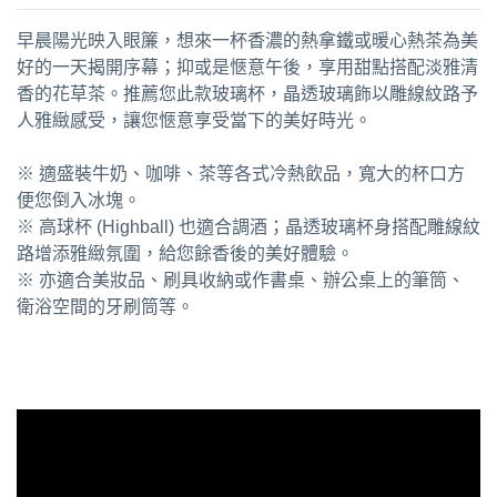
早晨陽光映入眼簾，想來一杯香濃的熱拿鐵或暖心熱茶為美
好的一天揭開序幕；抑或是愜意午後，享用甜點搭配淡雅清
香的花草茶。推薦您此款玻璃杯，晶透玻璃飾以雕線紋路予
人雅緻感受，讓您愜意享受當下的美好時光。
※ 適盛裝牛奶、咖啡、茶等各式冷熱飲品，寬大的杯口方
便您倒入冰塊。
※ 高球杯 (Highball) 也適合調酒；晶透玻璃杯身搭配雕線紋
路增添雅緻氛圍，給您餘香後的美好體驗。
※ 亦適合美妝品、刷具收納或作書桌、辦公桌上的筆筒、
衛浴空間的牙刷筒等。