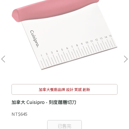
加拿大餐廚品牌 設計 質感 創新
加拿大 Cuisipro - 刻度麵糰切刀
NT$645
N
已售完