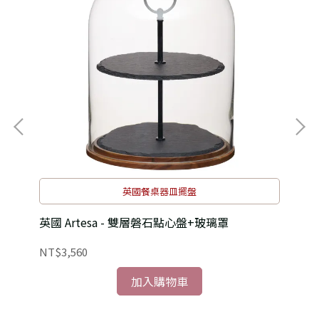
英國餐桌器皿擺盤
英國 Artesa - 雙層磐石點心盤+玻璃罩
英國
NT$3,560
NT
加入購物車