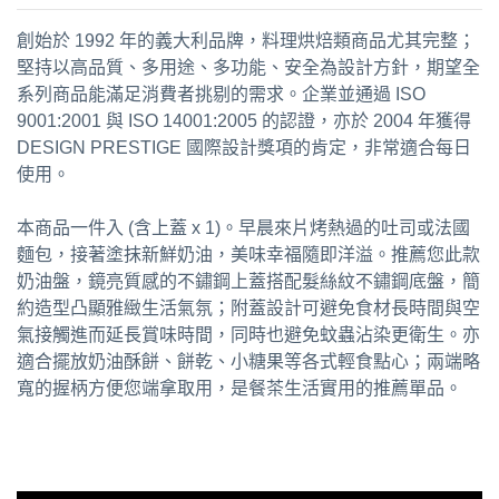
創始於 1992 年的義大利品牌，料理烘焙類商品尤其完整；
堅持以高品質、多用途、多功能、安全為設計方針，期望全
系列商品能滿足消費者挑剔的需求。企業並通過 ISO
9001:2001 與 ISO 14001:2005 的認證，亦於 2004 年獲得
DESIGN PRESTIGE 國際設計獎項的肯定，非常適合每日
使用。
本商品一件入 (含上蓋 x 1)。早晨來片烤熱過的吐司或法國
麵包，接著塗抹新鮮奶油，美味幸福隨即洋溢。推薦您此款
奶油盤，鏡亮質感的不鏽鋼上蓋搭配髮絲紋不鏽鋼底盤，簡
約造型凸顯雅緻生活氣氛；附蓋設計可避免食材長時間與空
氣接觸進而延長賞味時間，同時也避免蚊蟲沾染更衛生。亦
適合擺放奶油酥餅、餅乾、小糖果等各式輕食點心；兩端略
寬的握柄方便您端拿取用，是餐茶生活實用的推薦單品。