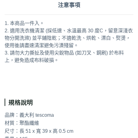
注意事項
1. 本商品一件入。
2. 適用洗衣機清潔 (採低速、水溫最高 30 度C，留意深淺衣
物分開洗滌) 並平鋪陰乾；不適乾洗、烘乾、漂白、熨燙，
使用後請盡速清潔避免污漬殘留。
3. 請勿大力撕扯及使用尖銳物品 (如刀叉、鋼刷) 於布料
上，避免造成布料破損。
通用字：餐具 洗碗 吸水布
規格說明
品牌：義大利 tescoma
材質：聚酯纖維
尺寸：長 51 x 寬 39 x 高 0.5 cm