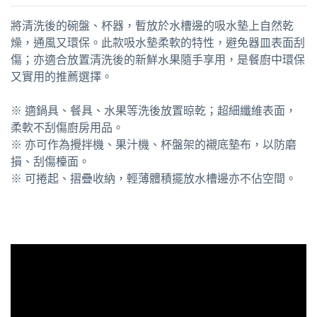
將清洗後的碗盤、杯器，暫放於水槽邊的吸水墊上自然乾
燥，通風又環保。此款吸水墊柔軟的特性，避免器皿表面刮
傷；亦適合放置清洗後的新鮮水果隨手享用，是餐廚中環保
又實用的推薦選擇。
※ 適鍋具、餐具、水果等洗後放置晾乾；超細纖維表面，
柔軟不刮傷廚房用品。
※ 亦可作為攪拌機、果汁機、杯盤架的襯底墊布，以防磨
損、刮傷檯面。
※ 可捲起、摺疊收納，輕薄體積擺放水槽邊亦不佔空間。