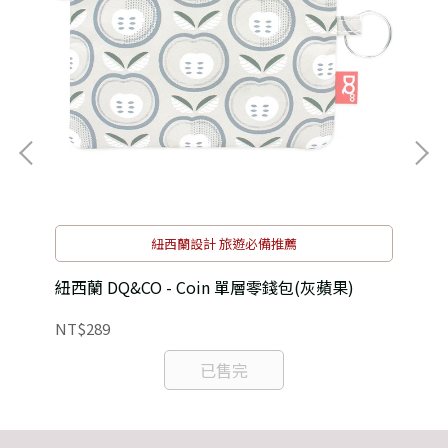
紐西蘭設計 旅遊必備推薦
紐西蘭 DQ&CO - Coin 單層零錢包(灰蘋果)
紐西
NT$289
NT
已售完