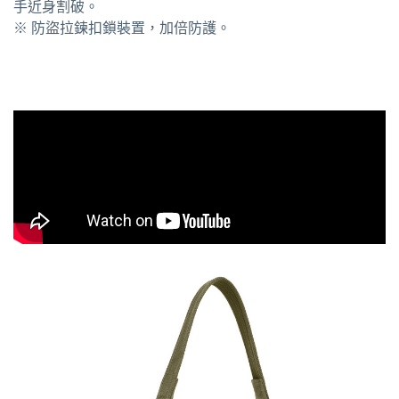
手近身割破。
※ 防盜拉鍊扣鎖裝置，加倍防護。