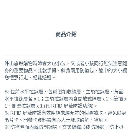
商品介紹
外出旅遊購物時總會大包小包，又或者小孩同行無法注意隨
身的重要物品。此款手提、斜背兩用防盜包，適中的大小讓
您愜意行走、輕鬆遊逛。
※ 包前水平拉鍊層、包前磁扣收納層、主袋拉鍊層、背面
水平拉鍊層各 x 1；主袋拉鍊層內含開放式隔層 x 2、筆插 x
1、側壁拉鍊層 x 1 (具 RFID 屏蔽防護功能)。
※ RFID 屏蔽防護有效阻絕未經允許的個資讀取，避免隨身
晶片卡、門禁卡資料被有心人士截取破解、盜刷。
※ 防盜包面內藏防割鋼線，交叉編織形成防護網，防止扒