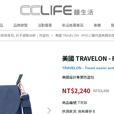
品
品牌總覽
活動優惠
新品推薦專區
專欄
斜背側背包
,
扒手退散96折｜防盜包
美國 TRAVELON - RFID三層防盜馬鞍包(
美國 TRAVELON 
TRAVELON - Travel easier and
美國設計專業防盜包
NT$2,240
NT$3,200
商品編號:
TR36
供貨狀況:
尚有庫存 8