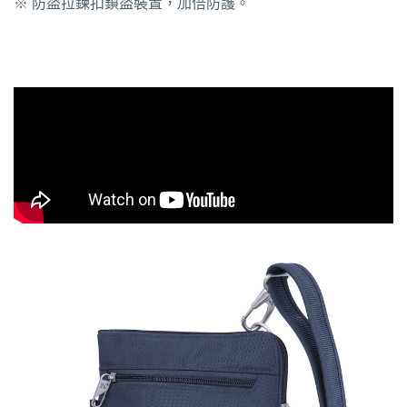
※ 防盜拉鍊扣鎖盜裝置，加倍防護。