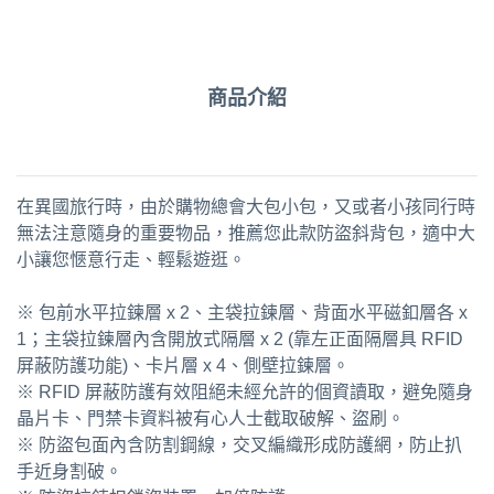
商品介紹
在異國旅行時，由於購物總會大包小包，又或者小孩同行時
無法注意隨身的重要物品，推薦您此款防盜斜背包，適中大
小讓您愜意行走、輕鬆遊逛。
※ 包前水平拉鍊層 x 2、主袋拉鍊層、背面水平磁釦層各 x
1；主袋拉鍊層內含開放式隔層 x 2 (靠左正面隔層具 RFID
屏蔽防護功能)、卡片層 x 4、側壁拉鍊層。
※ RFID 屏蔽防護有效阻絕未經允許的個資讀取，避免隨身
晶片卡、門禁卡資料被有心人士截取破解、盜刷。
※ 防盜包面內含防割鋼線，交叉編織形成防護網，防止扒
手近身割破。