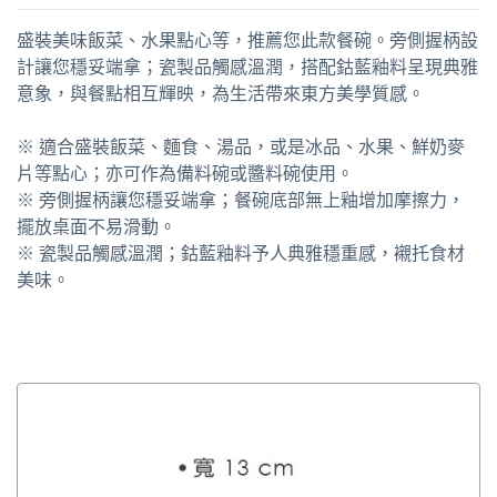
盛裝美味飯菜、水果點心等，推薦您此款餐碗。旁側握柄設
計讓您穩妥端拿；瓷製品觸感溫潤，搭配鈷藍釉料呈現典雅
意象，與餐點相互輝映，為生活帶來東方美學質感。
※ 適合盛裝飯菜、麵食、湯品，或是冰品、水果、鮮奶麥
片等點心；亦可作為備料碗或醬料碗使用。
※ 旁側握柄讓您穩妥端拿；餐碗底部無上釉增加摩擦力，
擺放桌面不易滑動。
※ 瓷製品觸感溫潤；鈷藍釉料予人典雅穩重感，襯托食材
美味。