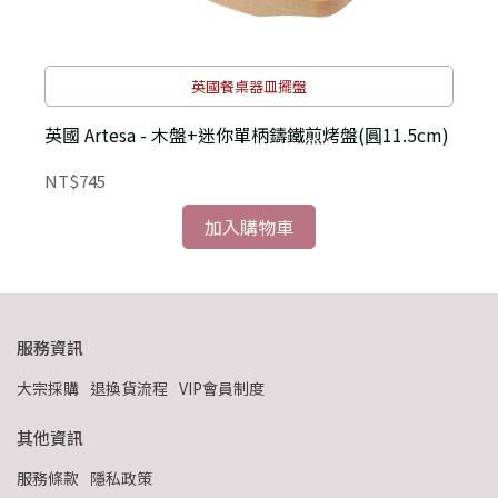
英國餐桌器皿擺盤
英國 Artesa - 木盤+迷你單柄鑄鐵煎烤盤(圓11.5cm)
英
NT$745
N
加入購物車
服務資訊
大宗採購
退換貨流程
VIP會員制度
其他資訊
服務條款
隱私政策