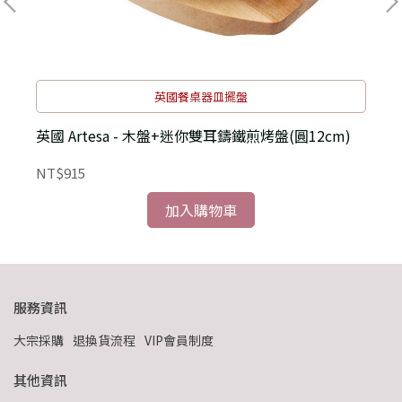
英國餐桌器皿擺盤
英國 Artesa - 木盤+迷你雙耳鑄鐵煎烤盤(圓12cm)
NT$915
N
加入購物車
服務資訊
大宗採購
退換貨流程
VIP會員制度
其他資訊