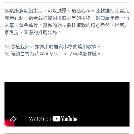
多點綠意點綴生活，可以減壓、療癒心情。此款錐型花盆底
部無孔洞，適合栽種較耐濕或耐旱的植物，例如萬年青、仙
人掌、黃金葛等。雅緻的外型襯托植栽的綠意盎然，是您居
家臥房、客廳的推薦裝飾。
※ 除植栽外，亦適用於居家小物的萬用收納。
※ 簡約白雲石花盆搭配底座，呈現雅緻質感。