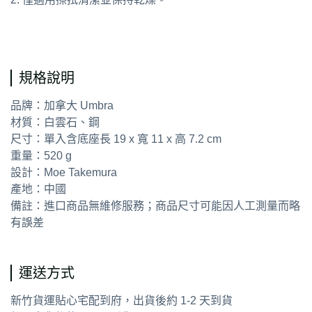
通用字：花瓶 花盆
規格說明
品牌：加拿大 Umbra
材質：白雲石、鋼
尺寸：單入含底座長 19 x 寬 11 x 高 7.2 cm
重量：520 g
設計：Moe Takemura
產地：中國
備註：進口商品無維修服務；商品尺寸可能因人工測量而略
有誤差
運送方式
新竹貨運貼心宅配到府，出貨後約 1-2 天到貨