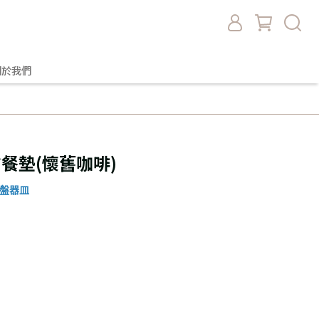
關於我們
 長方餐墊(懷舊咖啡)
杯盤器皿